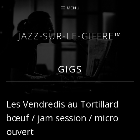
MENU
JAZZ-SUR-LE-GIFFRE™
COURS DE PIANO – PIANO-BAR – FÊTES – MARIA
GIGS
Les Vendredis au Tortillard –
bœuf / jam session / micro
ouvert