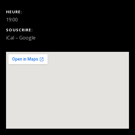
DÉTAILS DU CONCERT
HEURE
19:00
SOUSCRIRE
iCal
Google