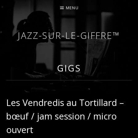
MENU
JAZZ-SUR-LE-GIFFRE™
COURS DE PIANO – PIANO-BAR – FÊTES – MARIA
GIGS
Les Vendredis au Tortillard –
bœuf / jam session / micro
ouvert