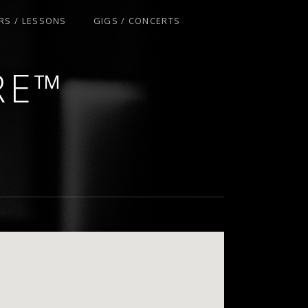
RS / LESSONS
GIGS / CONCERTS
S
RE™
S